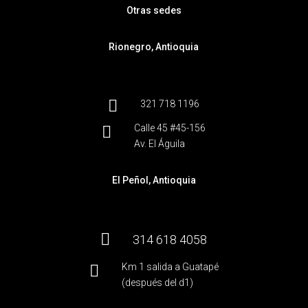
Otras sedes
Rionegro, Antioquia

321 718 1196
Calle 45 #45-156

Av. El Águila
El Peñol, Antioquia

314 618 4058
Km 1 salida a Guatapé

(después del d1)