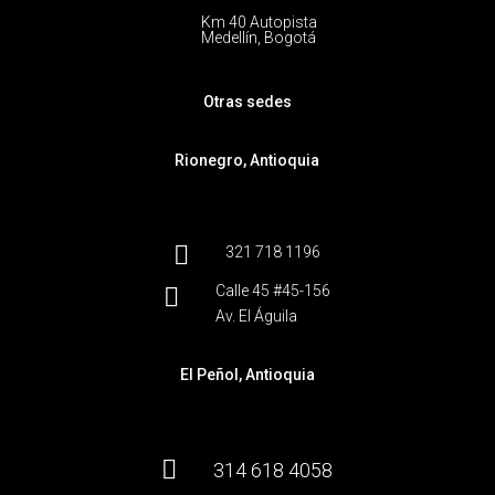
Km 40 Autopista
Medellín, Bogotá
Otras sedes
Rionegro, Antioquia

321 718 1196
Calle 45 #45-156

Av. El Águila
El Peñol, Antioquia

314 618 4058