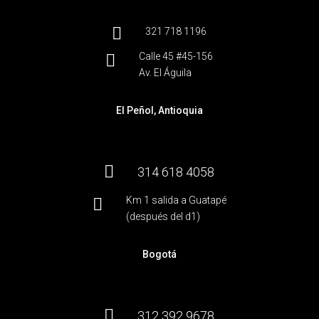

321 718 1196
Calle 45 #45-156

Av. El Águila
El Peñol, Antioquia

314 618 4058
Km 1 salida a Guatapé

(después del d1)
Bogotá

312 392 9678