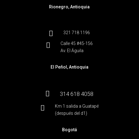
Rionegro, Antioquia

321 718 1196
Calle 45 #45-156

Av. El Águila
El Peñol, Antioquia

314 618 4058
Km 1 salida a Guatapé

(después del d1)
Bogotá