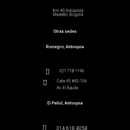
Km 40 Autopista
Medellín, Bogotá
Otras sedes
Rionegro, Antioquia

321 718 1196
Calle 45 #45-156

Av. El Águila
El Peñol, Antioquia

314 618 4058