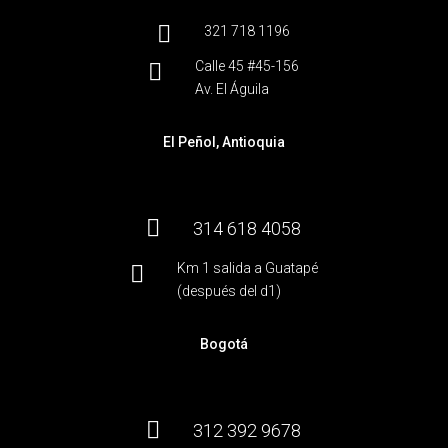

321 718 1196
Calle 45 #45-156

Av. El Águila
El Peñol, Antioquia

314 618 4058
Km 1 salida a Guatapé

(después del d1)
Bogotá

312 392 9678