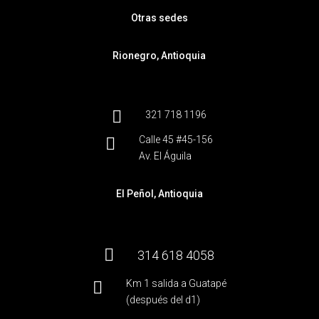
Otras sedes
Rionegro, Antioquia

321 718 1196
Calle 45 #45-156

Av. El Águila
El Peñol, Antioquia

314 618 4058
Km 1 salida a Guatapé

(después del d1)